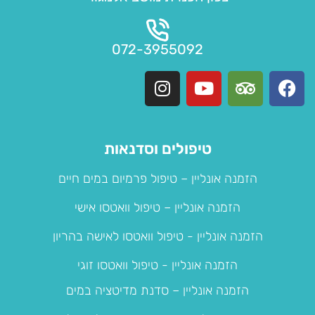
072-3955092
I
Y
T
F
n
o
r
a
s
u
i
c
t
t
p
e
a
u
a
b
טיפולים וסדנאות
g
b
d
o
הזמנה אונליין – טיפול פרמיום במים חיים
r
e
v
o
a
i
k
הזמנה אונליין – טיפול וואטסו אישי
m
s
o
הזמנה אונליין - טיפול וואטסו לאישה בהריון
r
הזמנה אונליין - טיפול וואטסו זוגי
הזמנה אונליין – סדנת מדיטציה במים