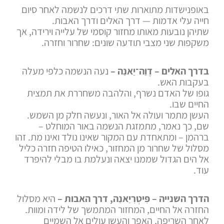
באופנישדות מתוארות שתי דרכים לנשמה לאחר סיום
חייה עלי אדמות — דרך האלים ודרך האבות.
שתיהן נובעות מאותו מחזור קוסמי של עלייה וירידה, אך
משקפות שני מצבי תודעה שונים: שחרור וחזרה.
בדרך האלים – דֶוַה־יַאנַה –
נעה הנשמה כלפי מעלה
בעקבות האש.
גופו של האדם נשרף, והלהבה משחררת את תמצית
החיים שבו.
העשן מתמר ועולה אל האור, ונעשה חלק מן השמש.
שם, כך נאמר, מתמזגת הנשמה באור המוחלט –
ברהמן – ומתאחדת עם המקור שאינו נולד ואינו מת. זהו
מסלול של שחרור מן המחזור, כאילו הטיפה חזרה כליל
אל הים הגדול שממנו יצאה ונעלמת בו מבלי להיפרד
עוד.
הדרך השנייה – פִּיטְרִיַאנַה, דרך האבות –
היא מסלול
החזרה אל החיים, המחזור המתמשך של לידה ומוות.
לאחר השריפה, האפר והעשן עולים אל השמיים