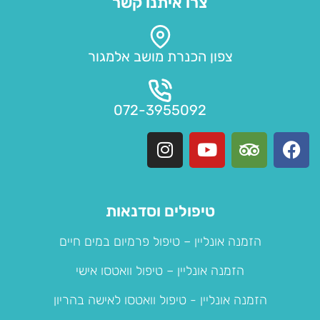
צרו איתנו קשר
צפון הכנרת מושב אלמגור
072-3955092
I
Y
T
F
n
o
r
a
s
u
i
c
t
t
p
e
a
u
a
b
טיפולים וסדנאות
g
b
d
o
הזמנה אונליין – טיפול פרמיום במים חיים
r
e
v
o
a
i
k
הזמנה אונליין – טיפול וואטסו אישי
m
s
o
הזמנה אונליין - טיפול וואטסו לאישה בהריון
r