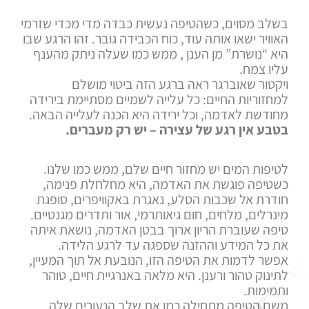
בשלב מסוים, כשהטיפה נעשית כבדה מדי מכדי שזרמי
האוויר ישאו אותה עוד, כוח הכבידה גובר. זהו הרגע שבו
היא “נושרת” מן הענן , ממש כמו שעלה ניתק מהענף
עליו צמח.
ויקטור שאוברגר ראה ברגע הזה ביטוי מושלם
למחזוריות החיים: כל עלייה לשמיים מסתיימת בירידה
מחודשת לאדמה, וכל ירידה היא הכנה לעלייה הבאה.
בטבע אין רגע של עצירה – יש רק מעברים.
לטיפות המים יש מחזור חיים שלם, ממש כמו שלנו.
כשטיפה פוגשת את האדמה, היא מחלחלת פנימה,
חודרת אל שכבות הסלע, נאגרת באקוויפרים, סופגת
מינרלים, מלחים, חום גיאותרמי, אור ותדרים מגנטיים.
טיפה שעוברת הריון ארוך בבטן האדמה, נושאת איתה
את כל המידע וההזנה שספגה עד לרגע הלידה.
אפשר לדמות את הטיפה הזו, הנובעת אל תוך המעיין,
לתינוק טהור ורענן. היא מלאה באנרגיית חיים, טוהר
ותמימות.
משם הטיפה מתחילה כמו את שלב הנעורים שלה